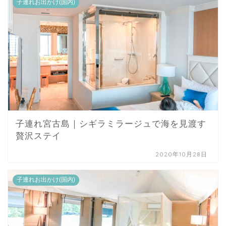
子連れお出かけ(国内)
子連れ宮古島｜シギラミラージュで海を見渡す
贅沢ステイ
2020年10月28日
子連れお出かけ(国内)