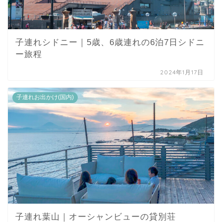
子連れシドニー｜5歳、6歳連れの6泊7日シドニ
ー旅程
2024年1月17日
子連れお出かけ(国内)
子連れ葉山｜オーシャンビューの貸別荘