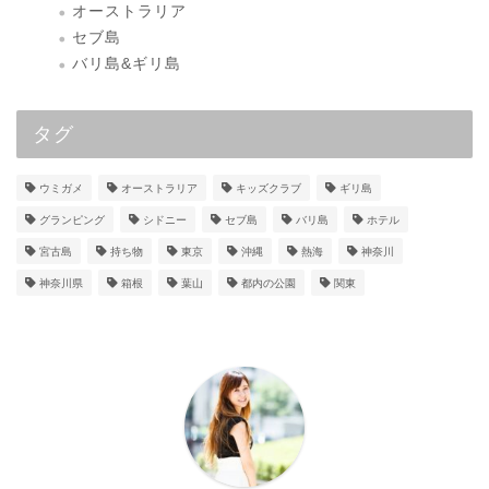
オーストラリア
セブ島
バリ島&ギリ島
タグ
ウミガメ
オーストラリア
キッズクラブ
ギリ島
グランピング
シドニー
セブ島
バリ島
ホテル
宮古島
持ち物
東京
沖縄
熱海
神奈川
神奈川県
箱根
葉山
都内の公園
関東